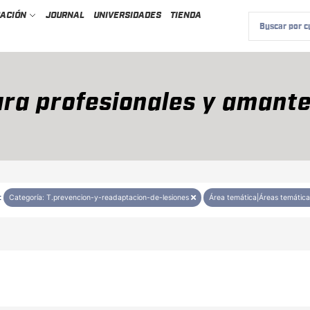
CACIÓN
JOURNAL
UNIVERSIDADES
TIENDA
ra profesionales y amante
:
Categoría: T.prevencion-y-readaptacion-de-lesiones
Área temática|Áreas temática