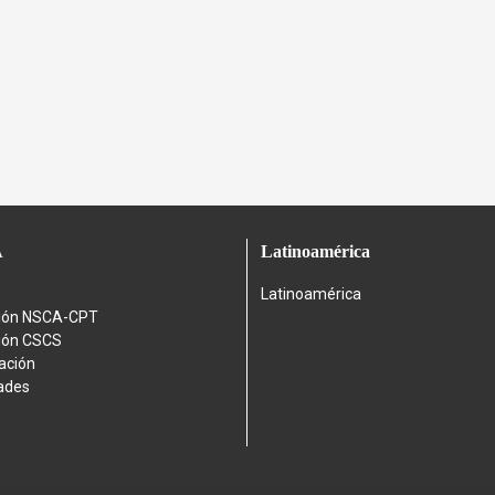
A
Latinoamérica
Latinoamérica
ción NSCA-CPT
ción CSCS
cación
ades