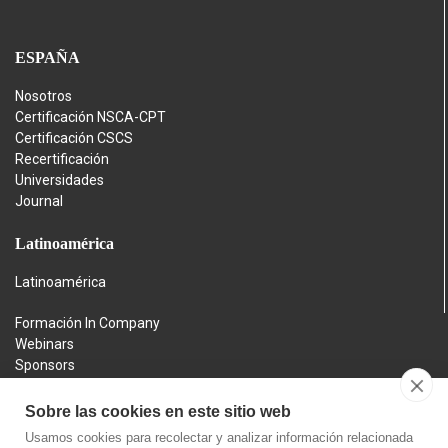
ESPAÑA
Nosotros
Certificación NSCA-CPT
Certificación CSCS
Recertificación
Universidades
Journal
Latinoamérica
Latinoamérica
Formación In Company
Webinars
Sponsors
Contacto
Aviso legal
Sobre las cookies en este sitio web
Política de privacidad
Usamos cookies para recolectar y analizar información relacionada