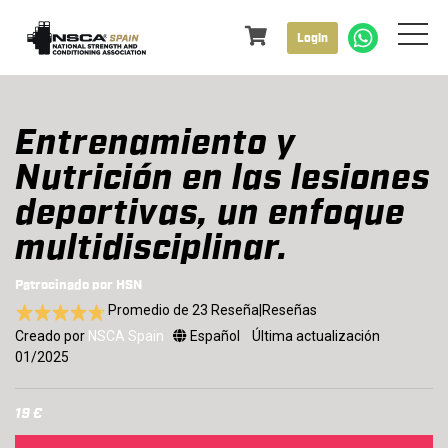
Login
Entrenamiento y
Nutrición en las lesiones
deportivas, un enfoque
multidisciplinar.
Patrocinado por HSN
Promedio de 23 Reseña|Reseñas
Creado por
NSCA Spain
Español
Última actualización
01/2025
19 €