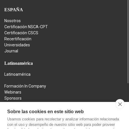
ESPAÑA
Nosotros
Certificación NSCA-CPT
Certificación CSCS
Recertificación
Universidades
Journal
Latinoamérica
Latinoamérica
Formación In Company
Webinars
Sponsors
Contacto
Aviso legal
Sobre las cookies en este sitio web
Política de privacidad
Usamos cookies para recolectar y analizar información relacionada
Política de cookies
con el uso y desempeño de nuestro sitio web para poder proveer
Política de devoluciones