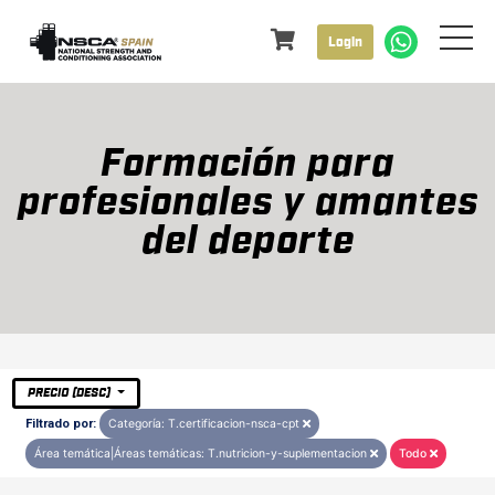
Login
Formación para
profesionales y amantes
del deporte
PRECIO (DESC)
Filtrado por:
Categoría: T.certificacion-nsca-cpt
Área temática|Áreas temáticas: T.nutricion-y-suplementacion
Todo