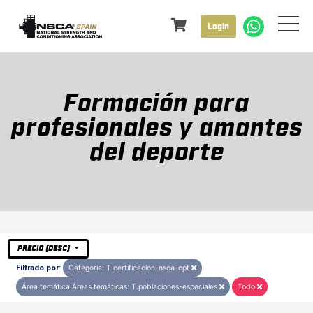
Login
Formación para
profesionales y amantes
del deporte
PRECIO (DESC)
Filtrado por:
Categoría: T.certificacion-nsca-cpt
Área temática|Áreas temáticas: T.poblaciones-especiales
Todo