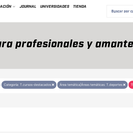
CACIÓN
JOURNAL
UNIVERSIDADES
TIENDA
ra profesionales y amante
:
Categoría: T.cursos-destacados
Área temática|Áreas temáticas: T.deportes
T