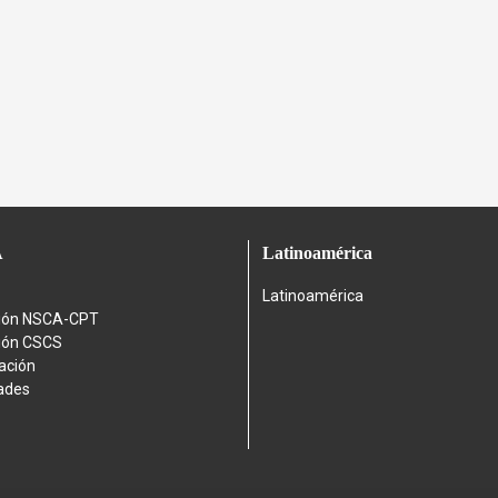
A
Latinoamérica
Latinoamérica
ción NSCA-CPT
ción CSCS
cación
ades