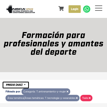
Login
Formación para
profesionales y amantes
del deporte
PRECIO (ASC)
Filtrado por:
Categoría: T.entrenamiento-y-mujer
Área temática|Áreas temáticas: T.tecnologia-y-wearables
Todo