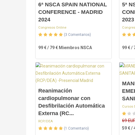
6ª NSCA SPAIN NATIONAL
5ª N
CONFERENCE - MADRID
CON
2024
2023
Congresos Online
Congres
(3 Comentarios)
99 € / 79 € Miembros NSCA
99 € 
MAN
Reanimación
EME
cardiopulmonar con
SANI
Desfibrilación Automática
Cursos 
Externa (RC...
69 EU
RCP/DEA
59 € 
(1 Comentario)