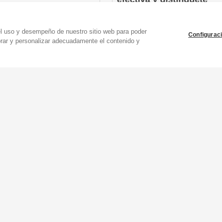
Bienestar
como entrenador
(12 Comentarios)
Gestión y marketing
el uso y desempeño de nuestro sitio web para poder
Configurac
(0 Comentarios)
orar y personalizar adecuadamente el contenido y
29 €
Entrenamiento en el
 implemento el HIIT
posparto
mis clientes de
Entrenamiento y Mujer
enamiento personal.
(8 Comentarios)
 Hipertrofia
(4 Comentarios)
29 €