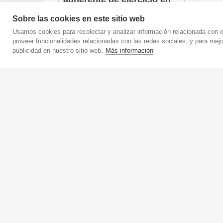
Salud y 
el adulto mayor
Sobre las cookies en este sitio web
Poblaciones especiales
Usamos cookies para recolectar y analizar información relacionada con 
(28 Comentarios)
29 €
proveer funcionalidades relacionadas con las redes sociales, y para mej
publicidad en nuestro sitio web.
Más información
29 €
Cómo
con 
Claves de la comunicación
entr
para entrenadores basadas
Fuerza e
en la ciencia. H...
Gestión y marketing
29 €
(3 Comentarios)
29 €