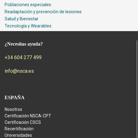
Poblaciones especiales
Readaptación y prevención de lesiones
Salud y Bienestar
Tecnología y Wearables
¿Necesitas ayuda?
+34 604 277 499
info@nsca.es
ESPAÑA
Nosotros
Certificación NSCA-CPT
Certificación CSCS
Recertificación
Universidades