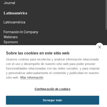
Journal
Latinoamérica
Latinoamérica
Formación In Company
Webinars
Sponsors
Contacto
Aviso legal
Sobre las cookies en este sitio web
Política de privacidad
Usamos cookies para recolectar y analizar información relacionada
Política de cookies
con el uso y desempeño de nuestro sitio web para poder proveer
Política de devoluciones
funcionalidades relacionadas con las redes sociales, y para mejorar
y personalizar adecuadamente el contenido y publicidad en nuestro
sitio web.
Más información
Configuración de cookies
Denegar todo