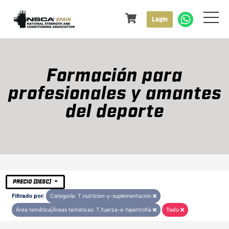
Login
Formación para
profesionales y amantes
del deporte
PRECIO (DESC)
Filtrado por:
Categoría: T.nutricion-y-suplementacion
Área temática|Áreas temáticas: T.fuerza-e-hipertrofia
Todo