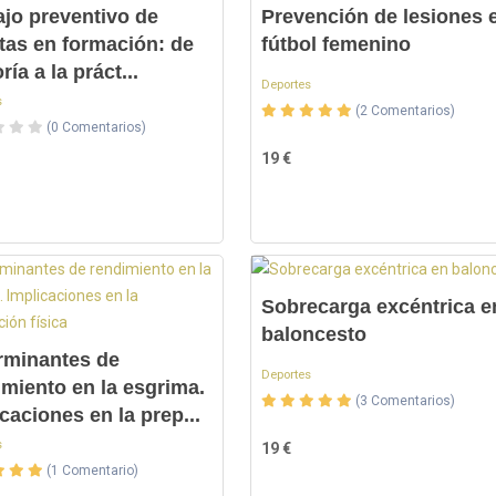
ajo preventivo de
Prevención de lesiones 
stas en formación: de
fútbol femenino
oría a la práct...
Deportes
s
(2 Comentarios)
(0 Comentarios)
19 €
Sobrecarga excéntrica e
baloncesto
rminantes de
Deportes
imiento en la esgrima.
(3 Comentarios)
caciones en la prep...
s
19 €
(1 Comentario)