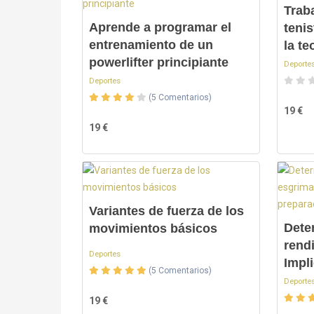
Trab
Aprende a programar el
teni
entrenamiento de un
la te
powerlifter principiante
Deporte
Deportes
(5 Comentarios)
19 €
19 €
Variantes de fuerza de los
Dete
movimientos básicos
rend
Deportes
Impli
(5 Comentarios)
Deporte
19 €