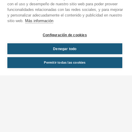
con el uso y desempeño de nuestro sitio web para poder proveer
Latinoamérica
funcionalidades relacionadas con las redes sociales, y para mejorar
y personalizar adecuadamente el contenido y publicidad en nuestro
sitio web.
Más información
Formación In Company
Webinars
Sponsors
Configuración de cookies
Contacto
Aviso legal
Denegar todo
Política de privacidad
Política de cookies
Permitir todas las cookies
Política de devoluciones
© NSCA Spain
20262021 CIF: B05209465 LEARNING POINT, SL.
Avda. de Alberto Alcocer, 24 – 7º CP: 28036 Madrid