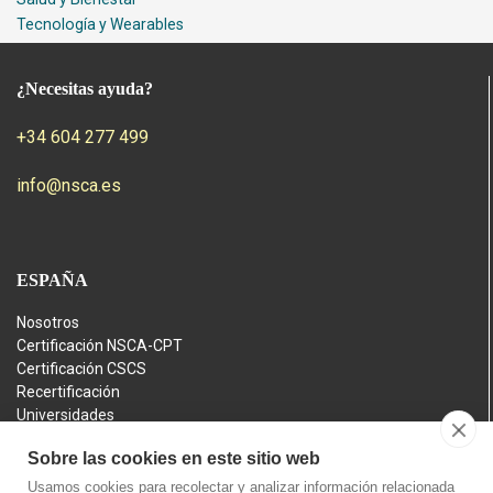
Tecnología y Wearables
¿Necesitas ayuda?
+34 604 277 499
info@nsca.es
ESPAÑA
Nosotros
Certificación NSCA-CPT
Certificación CSCS
Recertificación
Universidades
Journal
Sobre las cookies en este sitio web
Latinoamérica
Usamos cookies para recolectar y analizar información relacionada