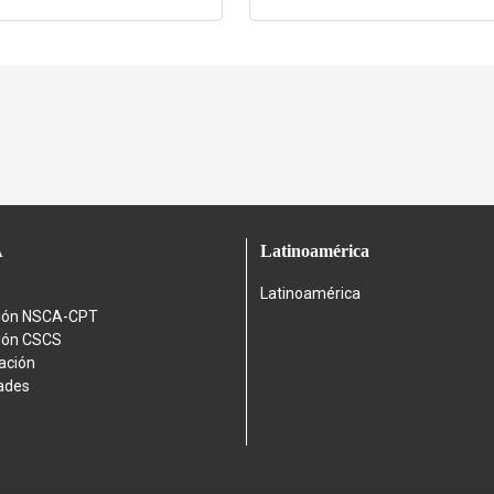
A
Latinoamérica
Latinoamérica
ción NSCA-CPT
ción CSCS
cación
ades