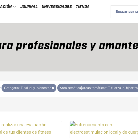
CACIÓN
JOURNAL
UNIVERSIDADES
TIENDA
ra profesionales y amante
:
Categoría: T.salud-y-bienestar
Área temática|Áreas temáticas: T.fuerza-e-hipertro